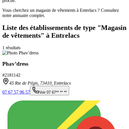
proche.
Vous cherchez un magasin de vêtements à Entrelacs ? Consultez
notre annuaire complet.
Liste des établissements
de type "Magasin
de vêtements"
à Entrelacs
1
résultats
Phav’dress
#
2181142
45 Rte de Pégis,
73410
,
Entrelacs
07 67 57 96 57
Voir
07 67** ** **