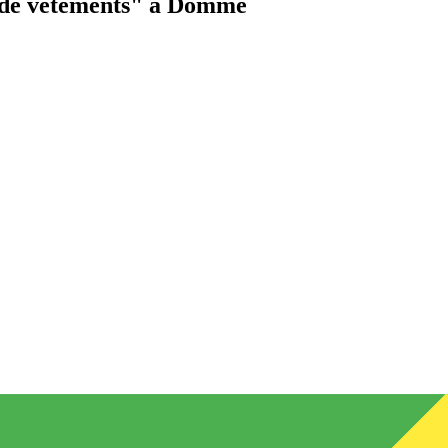
de vêtements"
à Domme