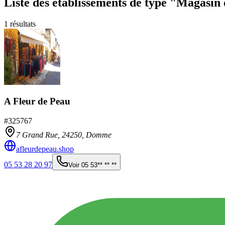
Liste des établissements
de type "Magasin 
1
résultats
A Fleur de Peau
#
325767
7 Grand Rue,
24250
,
Domme
afleurdepeau.shop
05 53 28 20 97
Voir
05 53** ** **