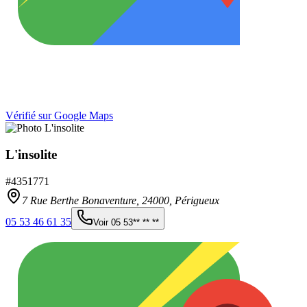
Vérifié sur Google Maps
L'insolite
#
4351771
7 Rue Berthe Bonaventure,
24000
,
Périgueux
05 53 46 61 35
Voir
05 53** ** **