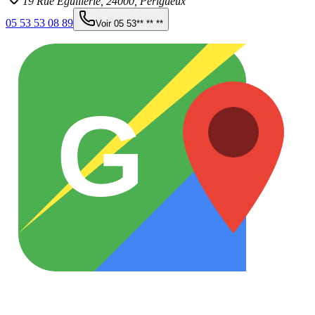
19 Rue Eguillerie,
24000
,
Périgueux
05 53 53 08 89
Voir
05 53** ** **
G