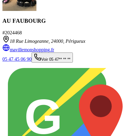
AU FAUBOURG
#
2024468
18 Rue Limogeanne,
24000
,
Périgueux
mavillemonshopping.fr
05 47 45 06 90
Voir
05 47** ** **
G