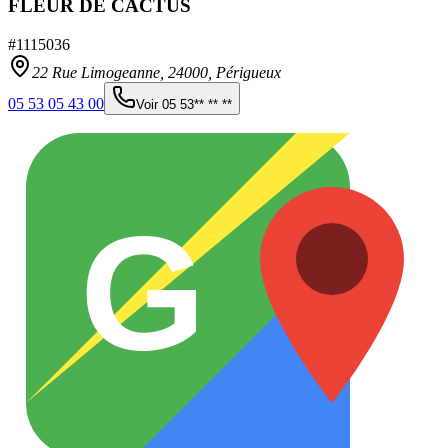
FLEUR DE CACTUS
#
1115036
22 Rue Limogeanne,
24000
,
Périgueux
05 53 05 43 00
Voir
05 53** ** **
G