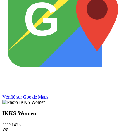
G
Vérifié sur Google Maps
IKKS Women
#
1131473