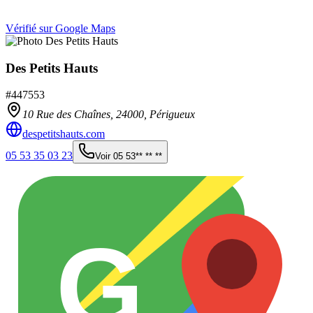
Vérifié sur Google Maps
Des Petits Hauts
#
447553
10 Rue des Chaînes,
24000
,
Périgueux
despetitshauts.com
05 53 35 03 23
Voir
05 53** ** **
G