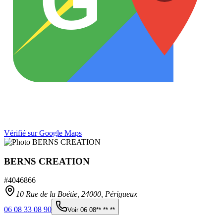
G
Vérifié sur Google Maps
BERNS CREATION
#
4046866
10 Rue de la Boétie,
24000
,
Périgueux
06 08 33 08 90
Voir
06 08** ** **