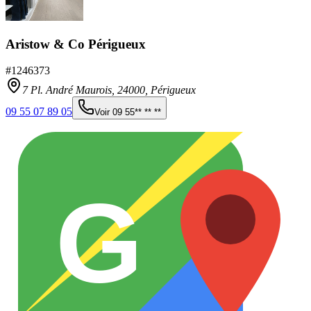
Aristow & Co Périgueux
#
1246373
7 Pl. André Maurois,
24000
,
Périgueux
09 55 07 89 05
Voir
09 55** ** **
G