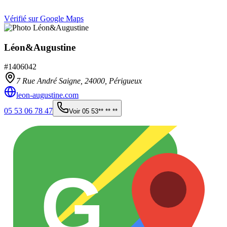
Vérifié sur Google Maps
Léon&Augustine
#
1406042
7 Rue André Saigne,
24000
,
Périgueux
leon-augustine.com
05 53 06 78 47
Voir
05 53** ** **
G