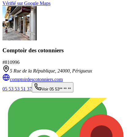
Vérifié sur Google Maps
Comptoir des cotonniers
#
810996
5 Rue de la République,
24000
,
Périgueux
comptoirdescotonniers.com
05 53 53 51 37
Voir
05 53** ** **