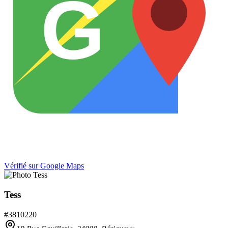
G
Vérifié sur Google Maps
Tess
#
3810220