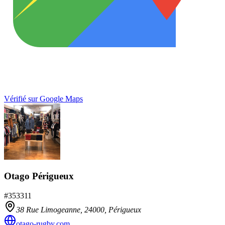
Vérifié sur Google Maps
Otago Périgueux
#
353311
38 Rue Limogeanne,
24000
,
Périgueux
otago-rugby.com