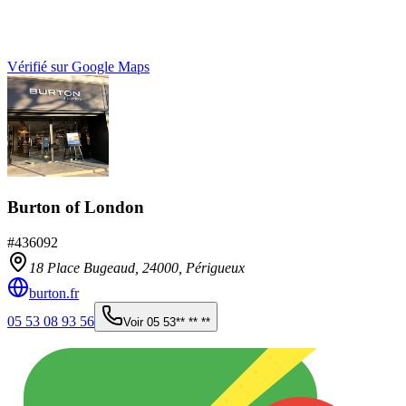
Vérifié sur Google Maps
Burton of London
#
436092
18 Place Bugeaud,
24000
,
Périgueux
burton.fr
05 53 08 93 56
Voir
05 53** ** **