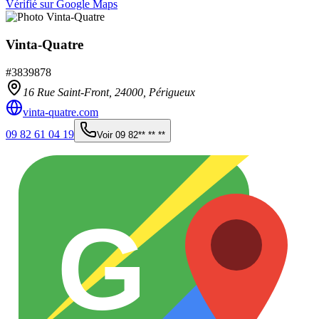
Vérifié sur Google Maps
Vinta-Quatre
#
3839878
16 Rue Saint-Front,
24000
,
Périgueux
vinta-quatre.com
09 82 61 04 19
Voir
09 82** ** **
G