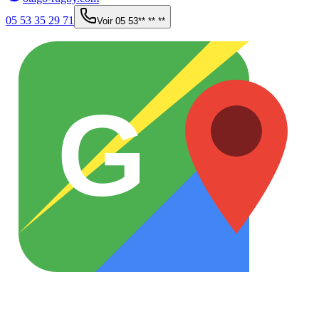
05 53 35 29 71
Voir
05 53** ** **
G