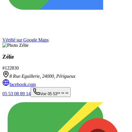
Vérifié sur Google Maps
Zélie
#
122830
8 Rue Eguillerie,
24000
,
Périgueux
facebook.com
05 53 08 89 14
Voir
05 53** ** **