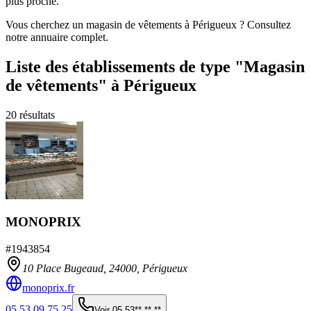
plus proche.
Vous cherchez un magasin de vêtements à Périgueux ? Consultez
notre annuaire complet.
Liste des établissements
de type "Magasin
de vêtements"
à Périgueux
20
résultats
MONOPRIX
#
1943854
10 Place Bugeaud,
24000
,
Périgueux
monoprix.fr
05 53 09 75 25
Voir
05 53** ** **