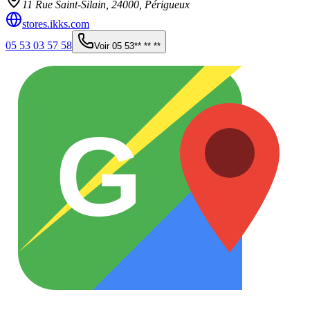
11 Rue Saint-Silain,
24000
,
Périgueux
stores.ikks.com
05 53 03 57 58
Voir
05 53** ** **
G