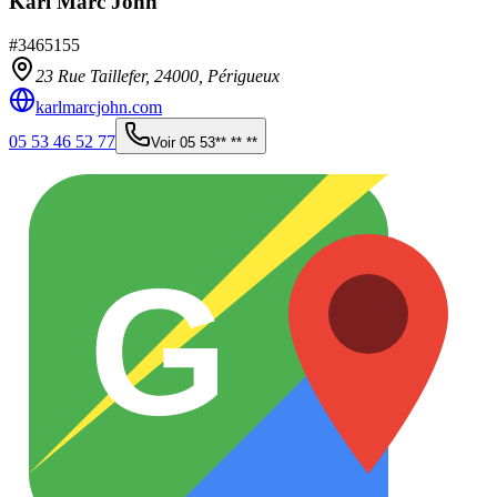
Karl Marc John
#
3465155
23 Rue Taillefer,
24000
,
Périgueux
karlmarcjohn.com
05 53 46 52 77
Voir
05 53** ** **
G