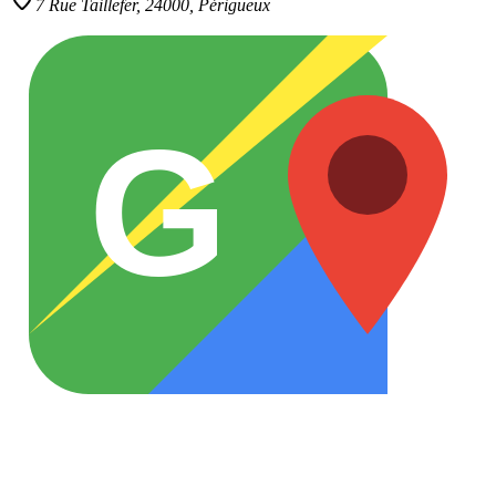
7 Rue Taillefer,
24000
,
Périgueux
G