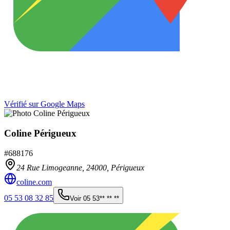
Vérifié sur Google Maps
Coline Périgueux
#
688176
24 Rue Limogeanne,
24000
,
Périgueux
coline.com
05 53 08 32 85
Voir
05 53** ** **