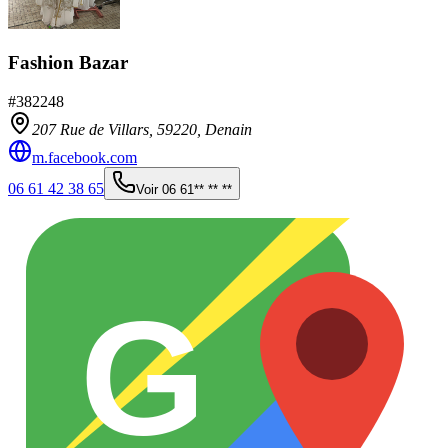
Fashion Bazar
#
382248
207 Rue de Villars,
59220
,
Denain
m.facebook.com
06 61 42 38 65
Voir
06 61** ** **
G