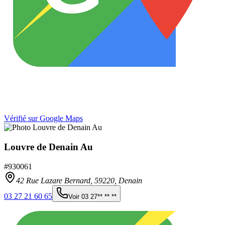
Vérifié sur Google Maps
Louvre de Denain Au
#
930061
42 Rue Lazare Bernard,
59220
,
Denain
03 27 21 60 65
Voir
03 27** ** **