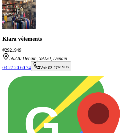
Klara vêtements
#
2921949
59220 Denain,
59220
,
Denain
03 27 20 60 74
Voir
03 27** ** **
G