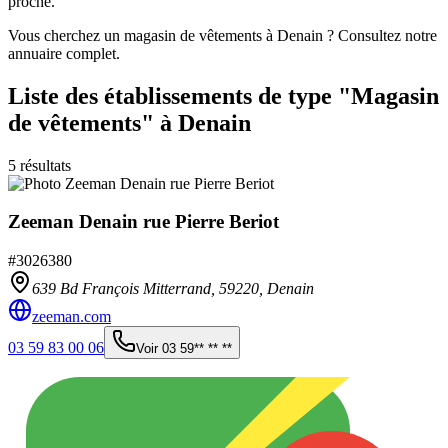
proche.
Vous cherchez un magasin de vêtements à Denain ? Consultez notre
annuaire complet.
Liste des établissements
de type "Magasin
de vêtements"
à Denain
5
résultats
Zeeman Denain rue Pierre Beriot
#
3026380
639 Bd François Mitterrand,
59220
,
Denain
zeeman.com
03 59 83 00 06
Voir
03 59** ** **