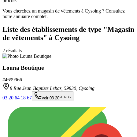
proche.
Vous cherchez un magasin de vêtements à Cysoing ? Consultez
notre annuaire complet.
Liste des établissements
de type "Magasin
de vêtements"
à Cysoing
2
résultats
Louna Boutique
#
4699966
8 Rue Jean-Baptiste Lebas,
59830
,
Cysoing
03 20 64 18 67
Voir
03 20** ** **