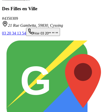
Des Filles en Ville
#
4350309
21 Rue Gambetta,
59830
,
Cysoing
03 20 34 13 54
Voir
03 20** ** **
G