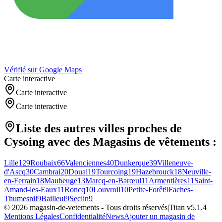
Vérifié sur Google Maps
Carte interactive
Carte interactive
Carte interactive
Liste des autres villes proches de
Cysoing
avec des
Magasins de vêtements
:
Lille
129
Roubaix
66
Valenciennes
40
Dunkerque
39
Villeneuve-
d'Ascq
30
Cambrai
20
Douai
19
Tourcoing
19
Hazebrouck
18
Neuville-
en-Ferrain
18
Maubeuge
13
Marcq-en-Barœul
11
Armentières
11
Saint-
Amand-les-Eaux
11
Roncq
10
Louvroil
10
Petite-Forêt
9
Faches-
Thumesnil
9
Bailleul
9
Seclin
9
©
2026
magasin-de-vetements
- Tous droits réservés
|
Titan v
5.1.4
Mentions Légales
Confidentialité
News
Ajouter un magasin de