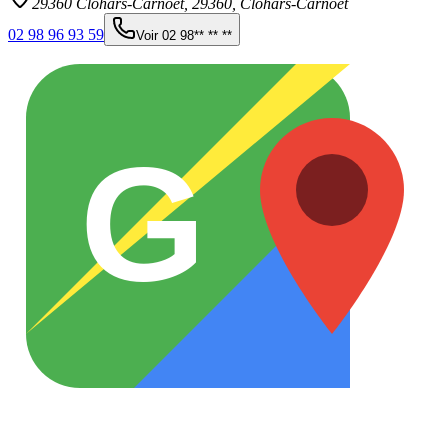
29360 Clohars-Carnoët,
29360
,
Clohars-Carnoët
02 98 96 93 59
Voir
02 98** ** **
G