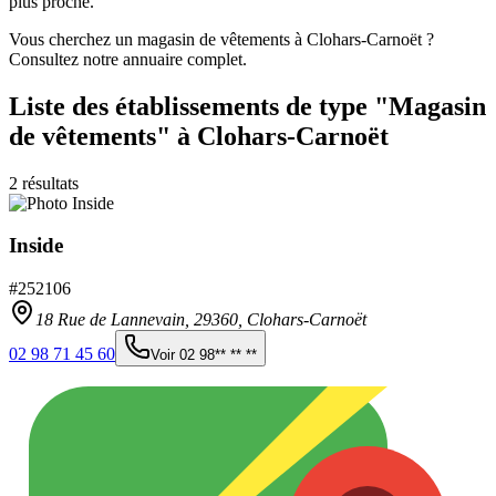
plus proche.
Vous cherchez un magasin de vêtements à Clohars-Carnoët ?
Consultez notre annuaire complet.
Liste des établissements
de type "Magasin
de vêtements"
à Clohars-Carnoët
2
résultats
Inside
#
252106
18 Rue de Lannevain,
29360
,
Clohars-Carnoët
02 98 71 45 60
Voir
02 98** ** **