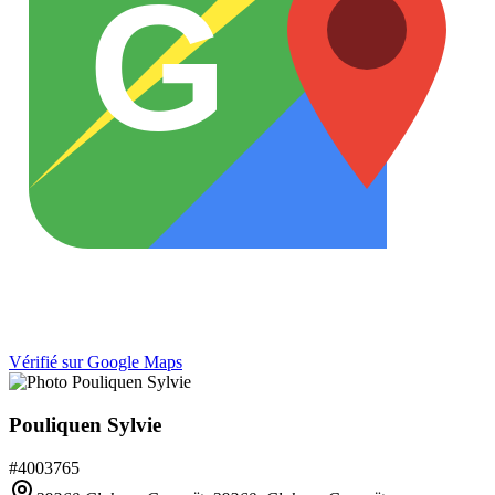
G
Vérifié sur Google Maps
Pouliquen Sylvie
#
4003765