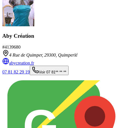
Aby Création
#
4139680
4 Rue de Quimper,
29300
,
Quimperlé
abycreation.fr
07 81 82 29 19
Voir
07 81** ** **
G