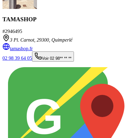
TAMASHOP
#
2946495
3 Pl. Carnot,
29300
,
Quimperlé
tamashop.fr
02 98 39 64 05
Voir
02 98** ** **
G