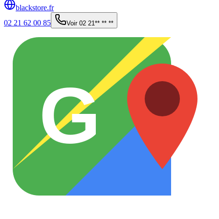
blackstore.fr
02 21 62 00 85
Voir
02 21** ** **
G