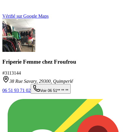
Vérifié sur Google Maps
Friperie Femme chez Froufrou
#
3113144
38 Rue Savary,
29300
,
Quimperlé
06 51 93 71 02
Voir
06 51** ** **