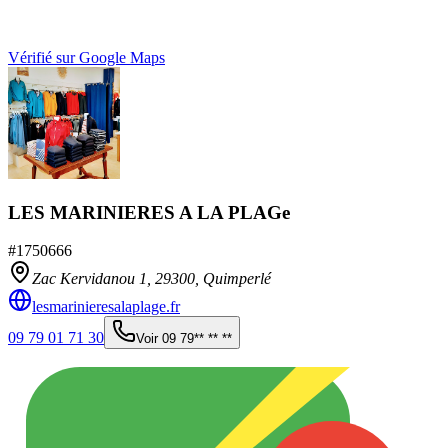
Vérifié sur Google Maps
LES MARINIERES A LA PLAGe
#
1750666
Zac Kervidanou 1,
29300
,
Quimperlé
lesmarinieresalaplage.fr
09 79 01 71 30
Voir
09 79** ** **