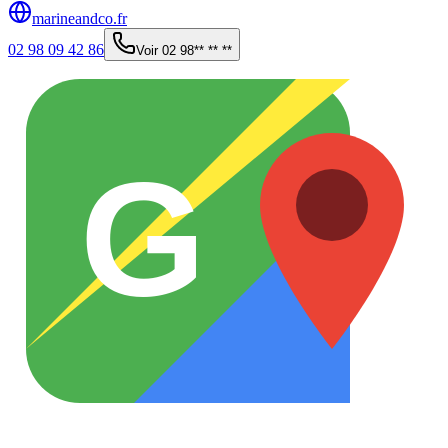
marineandco.fr
02 98 09 42 86
Voir
02 98** ** **
G