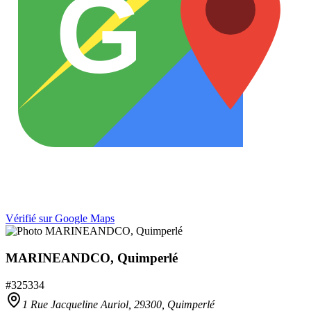
G
Vérifié sur Google Maps
MARINEANDCO, Quimperlé
#
325334
1 Rue Jacqueline Auriol,
29300
,
Quimperlé