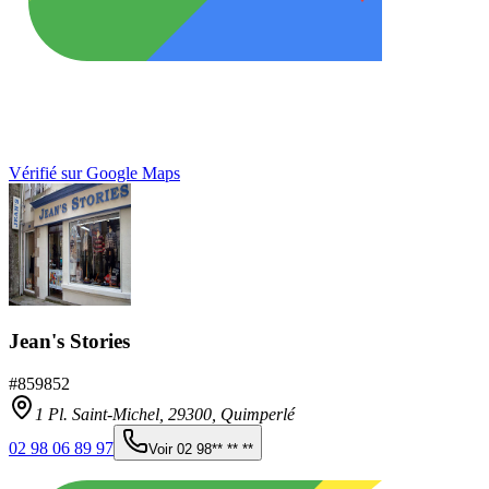
Vérifié sur Google Maps
Jean's Stories
#
859852
1 Pl. Saint-Michel,
29300
,
Quimperlé
02 98 06 89 97
Voir
02 98** ** **