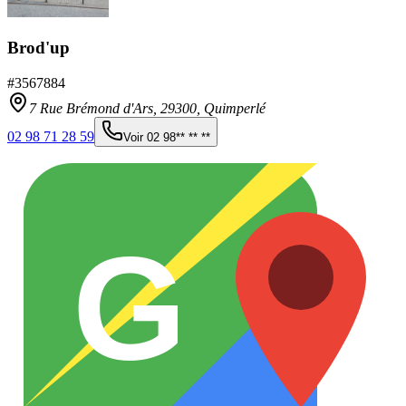
Brod'up
#
3567884
7 Rue Brémond d'Ars,
29300
,
Quimperlé
02 98 71 28 59
Voir
02 98** ** **
G