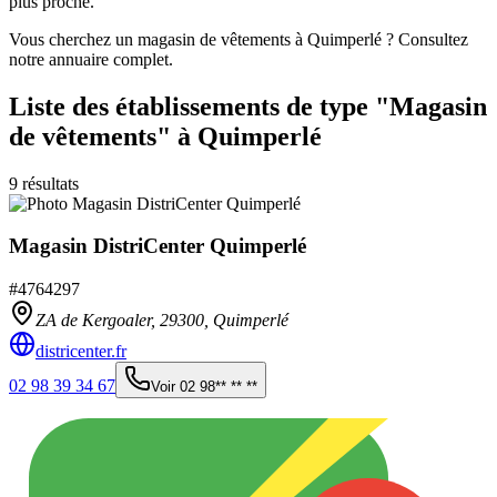
plus proche.
Vous cherchez un magasin de vêtements à Quimperlé ? Consultez
notre annuaire complet.
Liste des établissements
de type "Magasin
de vêtements"
à Quimperlé
9
résultats
Magasin DistriCenter Quimperlé
#
4764297
ZA de Kergoaler,
29300
,
Quimperlé
districenter.fr
02 98 39 34 67
Voir
02 98** ** **