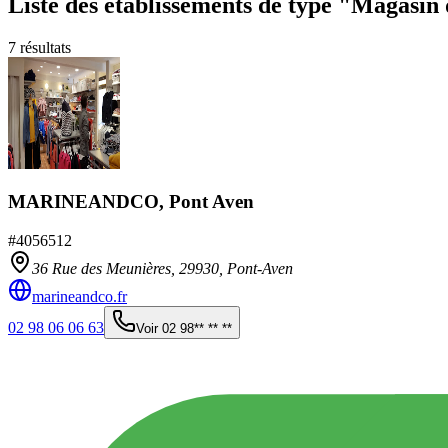
Liste des établissements
de type "Magasin 
7
résultats
MARINEANDCO, Pont Aven
#
4056512
36 Rue des Meunières,
29930
,
Pont-Aven
marineandco.fr
02 98 06 06 63
Voir
02 98** ** **