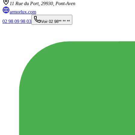
11 Rue du Port,
29930
,
Pont-Aven
armorlux.com
02 98 09 98 03
Voir
02 98** ** **