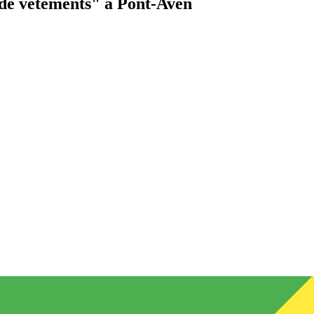
de vêtements"
à Pont-Aven