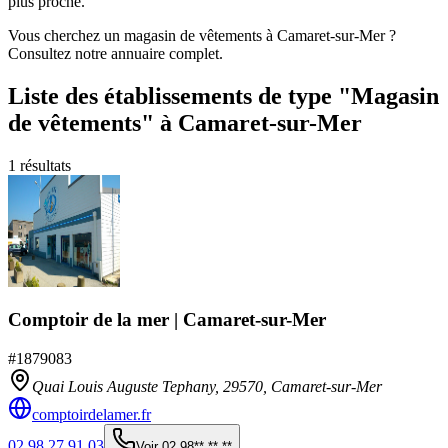
plus proche.
Vous cherchez un magasin de vêtements à Camaret-sur-Mer ?
Consultez notre annuaire complet.
Liste des établissements
de type "Magasin
de vêtements"
à Camaret-sur-Mer
1
résultats
Comptoir de la mer | Camaret-sur-Mer
#
1879083
Quai Louis Auguste Tephany,
29570
,
Camaret-sur-Mer
comptoirdelamer.fr
02 98 27 91 03
Voir
02 98** ** **