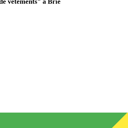
de vêtements"
à Brie