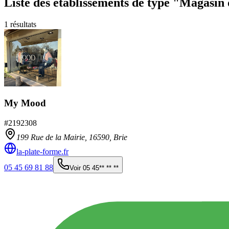
Liste des établissements
de type "Magasin 
1
résultats
My Mood
#
2192308
199 Rue de la Mairie,
16590
,
Brie
la-plate-forme.fr
05 45 69 81 88
Voir
05 45** ** **