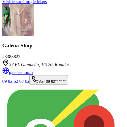
Vérifié sur Google Maps
Galena Shop
#
3388822
57 Pl. Gambetta,
16170
,
Rouillac
galenashop.fr
09 82 62 07 02
Voir
09 82** ** **