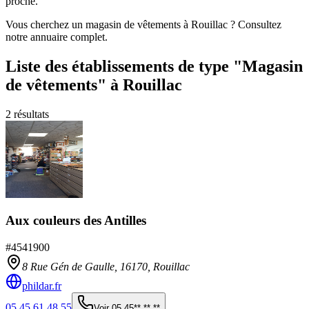
proche.
Vous cherchez un magasin de vêtements à Rouillac ? Consultez
notre annuaire complet.
Liste des établissements
de type "Magasin
de vêtements"
à Rouillac
2
résultats
Aux couleurs des Antilles
#
4541900
8 Rue Gén de Gaulle,
16170
,
Rouillac
phildar.fr
05 45 61 48 55
Voir
05 45** ** **