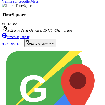
Vérifié sur Google Maps
TimeSquare
#
1918182
982 Rue de la Génoise,
16430
,
Champniers
times-square.fr
05 45 95 34 03
Voir
05 45** ** **
G