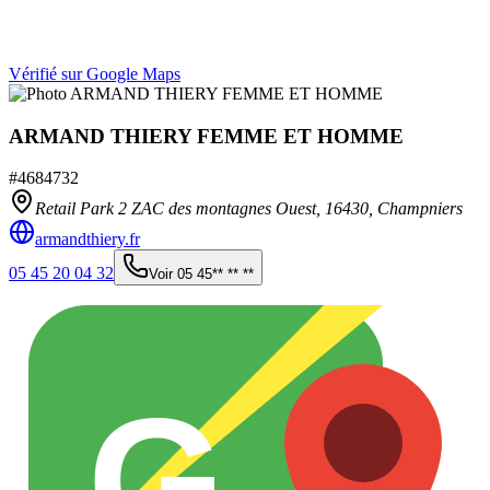
Vérifié sur Google Maps
ARMAND THIERY FEMME ET HOMME
#
4684732
Retail Park 2 ZAC des montagnes Ouest,
16430
,
Champniers
armandthiery.fr
05 45 20 04 32
Voir
05 45** ** **
G