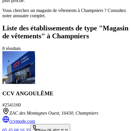
plus proche.
Vous cherchez un magasin de vêtements à Champniers ? Consultez
notre annuaire complet.
Liste des établissements
de type "Magasin
de vêtements"
à Champniers
8
résultats
CCV ANGOULÊME
#
2541160
ZAC des Montagnes Ouest,
16430
,
Champniers
ccvmode.com
05 45 68 16 35
Voir
05 45** ** **