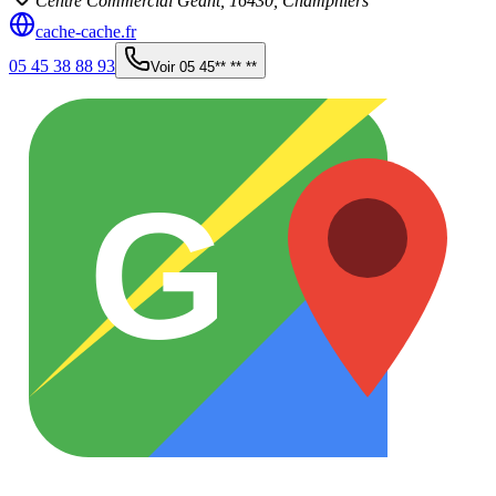
Centre Commercial Géant,
16430
,
Champniers
cache-cache.fr
05 45 38 88 93
Voir
05 45** ** **
G