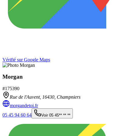
Vérifié sur Google Maps
Morgan
#
175390
Rue de l'Auvent,
16430
,
Champniers
morgandetoi.fr
05 45 94 60 64
Voir
05 45** ** **