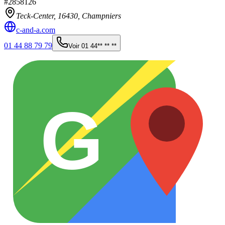
#
2858126
Teck-Center,
16430
,
Champniers
c-and-a.com
01 44 88 79 79
Voir
01 44** ** **
G