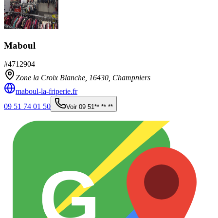
Maboul
#
4712904
Zone la Croix Blanche,
16430
,
Champniers
maboul-la-friperie.fr
09 51 74 01 50
Voir
09 51** ** **
G