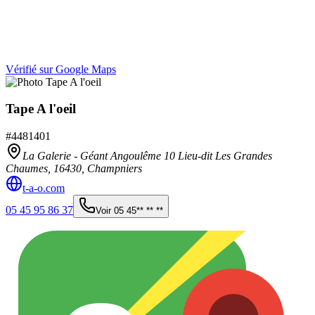
Vérifié sur Google Maps
Tape A l'oeil
#
4481401
La Galerie - Géant Angoulême 10 Lieu-dit Les Grandes
Chaumes,
16430
,
Champniers
t-a-o.com
05 45 95 86 37
Voir
05 45** ** **