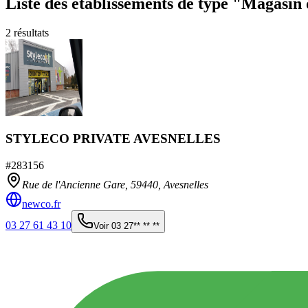
Liste des établissements
de type "Magasin 
2
résultats
STYLECO PRIVATE AVESNELLES
#
283156
Rue de l'Ancienne Gare,
59440
,
Avesnelles
newco.fr
03 27 61 43 10
Voir
03 27** ** **