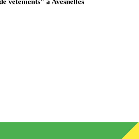
de vêtements"
à Avesnelles