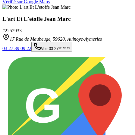
Vérifié sur Google Maps
L'art Et L'etoffe Jean Marc
#
2252933
17 Rue de Maubeuge,
59620
,
Aulnoye-Aymeries
03 27 39 09 22
Voir
03 27** ** **
G