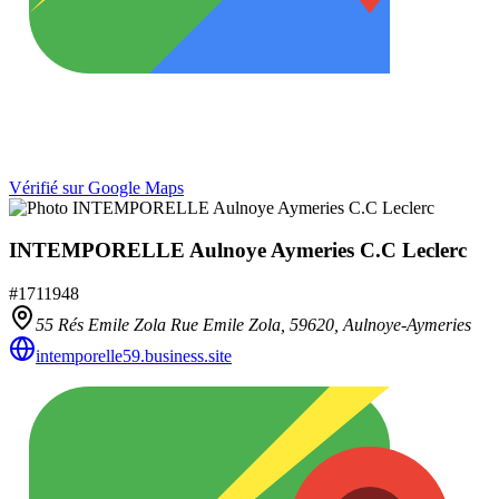
Vérifié sur Google Maps
INTEMPORELLE Aulnoye Aymeries C.C Leclerc
#
1711948
55 Rés Emile Zola Rue Emile Zola,
59620
,
Aulnoye-Aymeries
intemporelle59.business.site