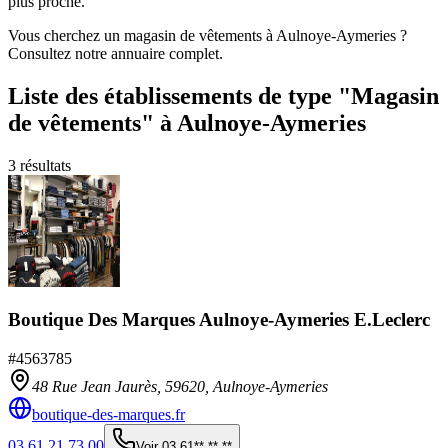
plus proche.
Vous cherchez un magasin de vêtements à Aulnoye-Aymeries ?
Consultez notre annuaire complet.
Liste des établissements
de type "Magasin
de vêtements"
à Aulnoye-Aymeries
3
résultats
Boutique Des Marques Aulnoye-Aymeries E.Leclerc
#
4563785
48 Rue Jean Jaurès,
59620
,
Aulnoye-Aymeries
boutique-des-marques.fr
03 61 21 73 00
Voir
03 61** ** **