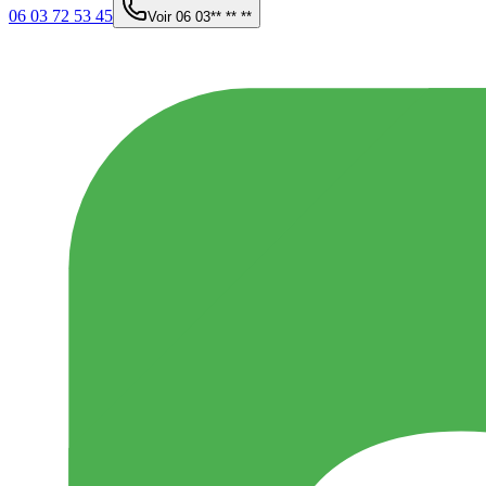
06 03 72 53 45
Voir
06 03** ** **