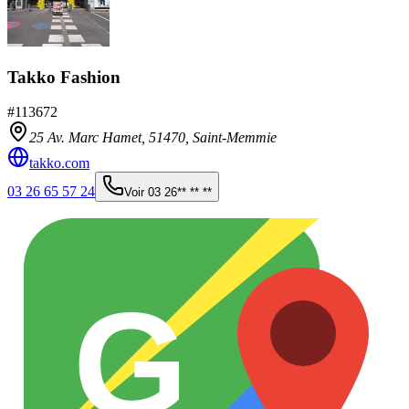
Takko Fashion
#
113672
25 Av. Marc Hamet,
51470
,
Saint-Memmie
takko.com
03 26 65 57 24
Voir
03 26** ** **
G