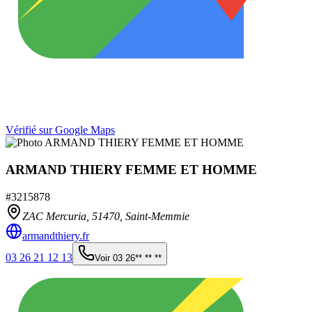
Vérifié sur Google Maps
ARMAND THIERY FEMME ET HOMME
#
3215878
ZAC Mercuria,
51470
,
Saint-Memmie
armandthiery.fr
03 26 21 12 13
Voir
03 26** ** **