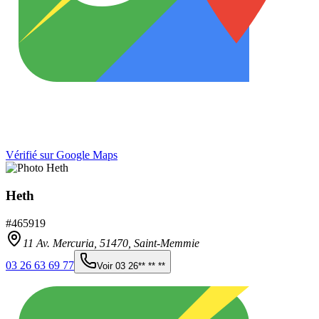
Vérifié sur Google Maps
Heth
#
465919
11 Av. Mercuria,
51470
,
Saint-Memmie
03 26 63 69 77
Voir
03 26** ** **