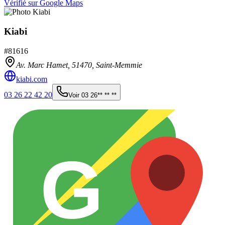
Vérifié sur Google Maps
Kiabi
#
81616
Av. Marc Hamet,
51470
,
Saint-Memmie
kiabi.com
03 26 22 42 20
Voir
03 26** ** **
G