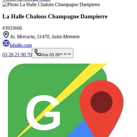
La Halle Chalons Champagne Dampierre
#
3933666
Av. Mercuria,
51470
,
Saint-Memmie
lahalle.com
03 26 21 90 70
Voir
03 26** ** **
G