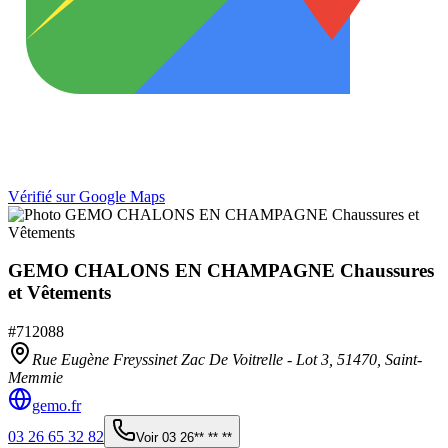
Vérifié sur Google Maps
GEMO CHALONS EN CHAMPAGNE Chaussures
et Vêtements
#
712088
Rue Eugène Freyssinet Zac De Voitrelle - Lot 3,
51470
,
Saint-
Memmie
gemo.fr
03 26 65 32 82
Voir
03 26** ** **