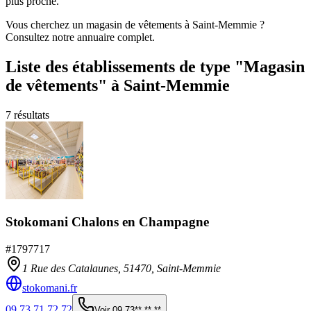
plus proche.
Vous cherchez un magasin de vêtements à Saint-Memmie ?
Consultez notre annuaire complet.
Liste des établissements
de type "Magasin
de vêtements"
à Saint-Memmie
7
résultats
Stokomani Chalons en Champagne
#
1797717
1 Rue des Catalaunes,
51470
,
Saint-Memmie
stokomani.fr
09 73 71 72 72
Voir
09 73** ** **