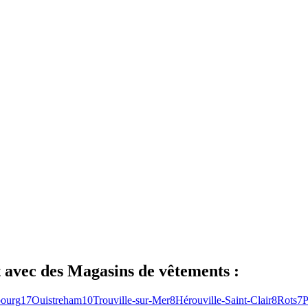
t
avec des
Magasins de vêtements
:
ourg
17
Ouistreham
10
Trouville-sur-Mer
8
Hérouville-Saint-Clair
8
Rots
7
P