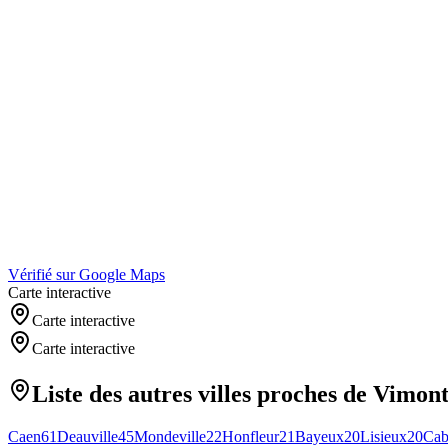
Vérifié sur Google Maps
Carte interactive
Carte interactive
Carte interactive
Liste des autres villes proches de
Vimon
Caen
61
Deauville
45
Mondeville
22
Honfleur
21
Bayeux
20
Lisieux
20
Cab