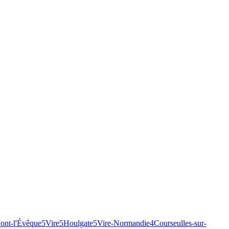
ont-l'Évêque
5
Vire
5
Houlgate
5
Vire-Normandie
4
Courseulles-sur-