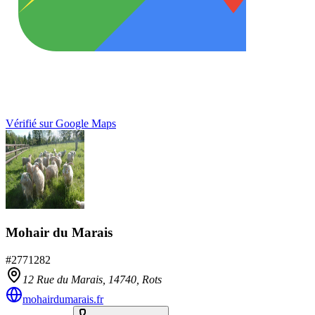
Vérifié sur Google Maps
Mohair du Marais
#
2771282
12 Rue du Marais,
14740
,
Rots
mohairdumarais.fr