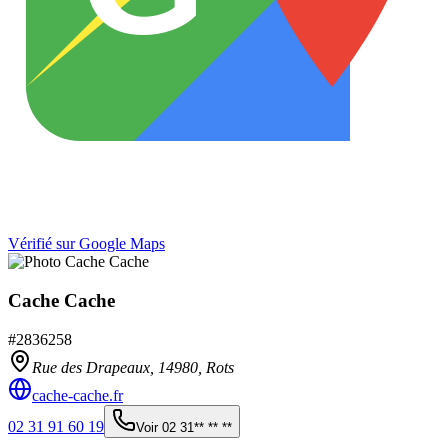
Vérifié sur Google Maps
Cache Cache
#
2836258
Rue des Drapeaux,
14980
,
Rots
cache-cache.fr
02 31 91 60 19
Voir
02 31** ** **