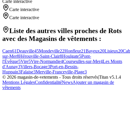
Carte interactive
Carte interactive
Carte interactive
Liste des autres villes proches de
Rots
avec des
Magasins de vêtements
:
Caen
61
Deauville
45
Mondeville
22
Honfleur
21
Bayeux
20
Lisieux
20
Cab
sur-Mer
8
Hérouville-Saint-Clair
8
Houlgate
5
Pont-
l'Évêque
5
Vire
5
Vire-Normandie
4
Courseulles-sur-Mer
4
Les Monts
d'Aunay
3
Villers-Bocage
3
Port-en-Bessin-
Huppain
3
Falaise
3
Merville-Franceville-Plage
3
©
2026
magasin-de-vetements
- Tous droits réservés
|
Titan v
5.1.4
Mentions Légales
Confidentialité
News
Ajouter un magasin de
vêtements