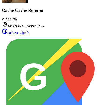
Cache Cache Bonobo
#
4522179
14980 Rots,
14980
,
Rots
cache-cache.fr
G