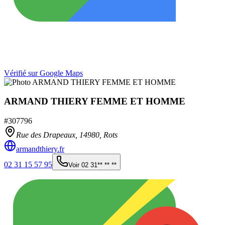
Vérifié sur Google Maps
ARMAND THIERY FEMME ET HOMME
#
307796
Rue des Drapeaux,
14980
,
Rots
armandthiery.fr
02 31 15 57 95
Voir
02 31** ** **