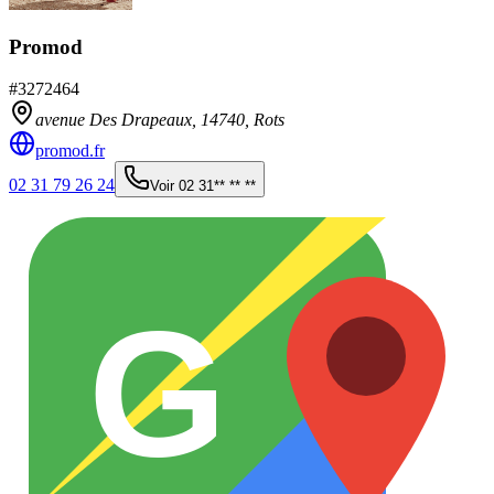
Promod
#
3272464
avenue Des Drapeaux,
14740
,
Rots
promod.fr
02 31 79 26 24
Voir
02 31** ** **
G