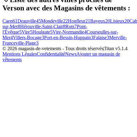
Verson
avec des
Magasins de vêtements
:
Caen
61
Deauville
45
Mondeville
22
Honfleur
21
Bayeux
20
Lisieux
20
Cab
sur-Mer
8
Hérouville-Saint-Clair
8
Rots
7
Pont-
l'Évêque
5
Vire
5
Houlgate
5
Vire-Normandie
4
Courseulles-sur-
Mer
4
Villers-Bocage
3
Port-en-Bessin-Huppain
3
Falaise
3
Merville-
Franceville-Plage
3
©
2026
magasin-de-vetements
- Tous droits réservés
|
Titan v
5.1.4
Mentions Légales
Confidentialité
News
Ajouter un magasin de
vêtements