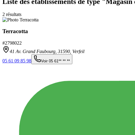
Liste des établissements
de type "Magasin 
2
résultats
Terracotta
#
2798022
41 Av. Grand Faubourg,
31590
,
Verfeil
05 61 09 85 98
Voir
05 61** ** **