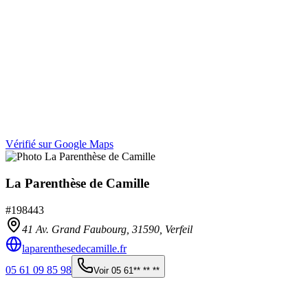
Vérifié sur Google Maps
La Parenthèse de Camille
#
198443
41 Av. Grand Faubourg,
31590
,
Verfeil
laparenthesedecamille.fr
05 61 09 85 98
Voir
05 61** ** **