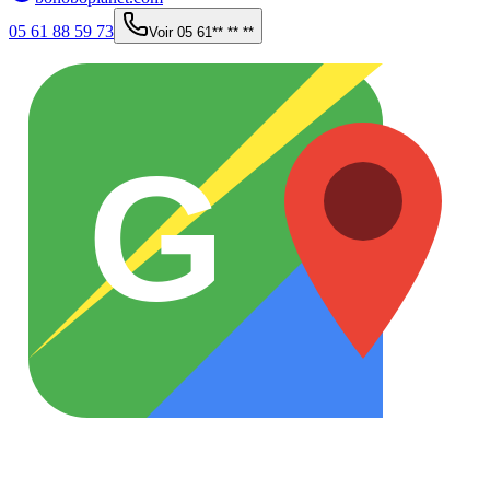
05 61 88 59 73
Voir
05 61** ** **
G