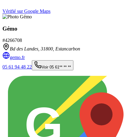
Vérifié sur Google Maps
Gémo
#
4266708
Bd des Landes,
31800
,
Estancarbon
gemo.fr
05 61 94 48 22
Voir
05 61** ** **
G