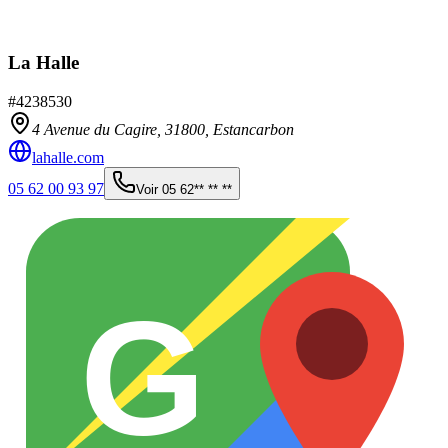
La Halle
#
4238530
4 Avenue du Cagire,
31800
,
Estancarbon
lahalle.com
05 62 00 93 97
Voir
05 62** ** **
G