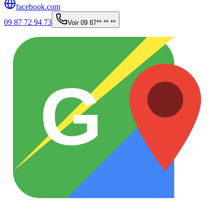
facebook.com
09 87 72 94 73
Voir
09 87** ** **
G