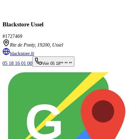
Blackstore Ussel
#
1727469
Rte de Ponty,
19200
,
Ussel
blackstore.fr
05 18 16 01 00
Voir
05 18** ** **
G