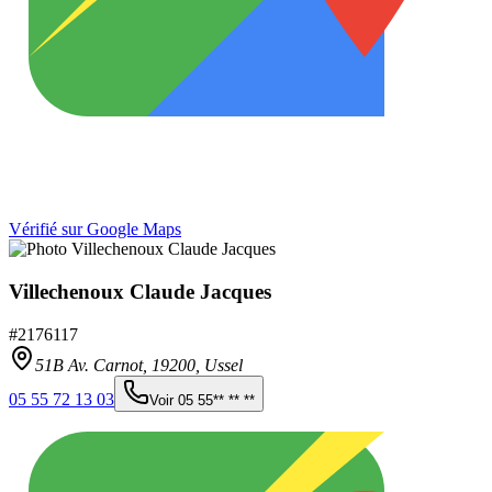
Vérifié sur Google Maps
Villechenoux Claude Jacques
#
2176117
51B Av. Carnot,
19200
,
Ussel
05 55 72 13 03
Voir
05 55** ** **