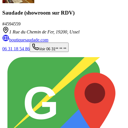
Saudade (showroom sur RDV)
#
4594559
1 Rue du Chemin de Fer,
19200
,
Ussel
boutiquesaudade.com
06 31 18 54 86
Voir
06 31** ** **
G