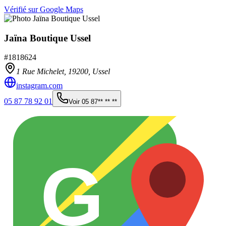
Vérifié sur Google Maps
Jaïna Boutique Ussel
#
1818624
1 Rue Michelet,
19200
,
Ussel
instagram.com
05 87 78 92 01
Voir
05 87** ** **
G