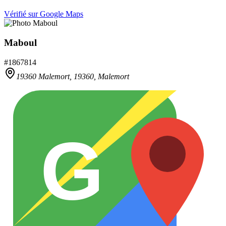
Vérifié sur Google Maps
Maboul
#
1867814
19360 Malemort,
19360
,
Malemort
G