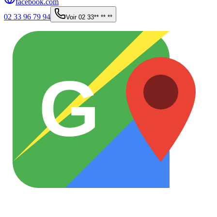
facebook.com
02 33 96 79 94
Voir
02 33** ** **
G