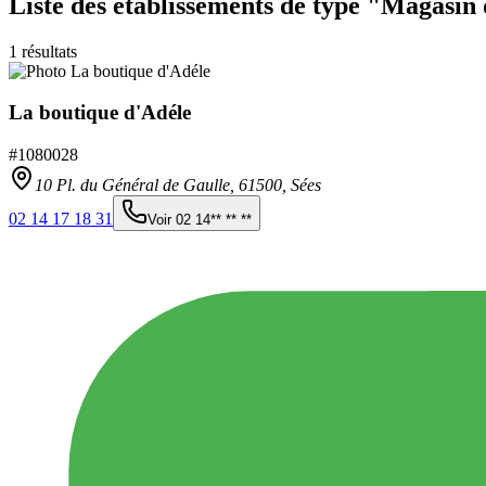
Liste des établissements
de type "Magasin 
1
résultats
La boutique d'Adéle
#
1080028
10 Pl. du Général de Gaulle,
61500
,
Sées
02 14 17 18 31
Voir
02 14** ** **