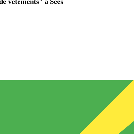
de vêtements"
à Sées