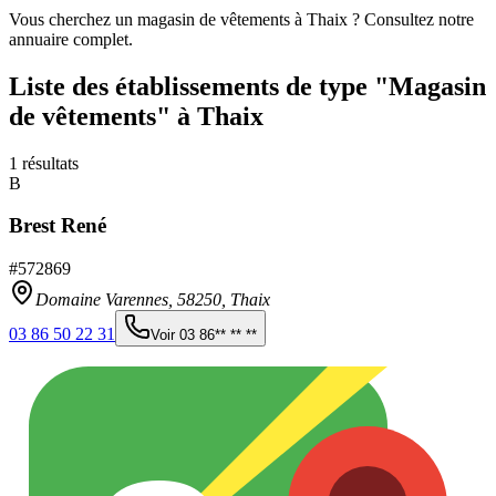
Vous cherchez un magasin de vêtements à Thaix ? Consultez notre
annuaire complet.
Liste des établissements
de type "Magasin
de vêtements"
à Thaix
1
résultats
B
Brest René
#
572869
Domaine Varennes,
58250
,
Thaix
03 86 50 22 31
Voir
03 86** ** **