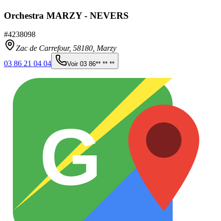
Orchestra MARZY - NEVERS
#
4238098
Zac de Carrefour,
58180
,
Marzy
03 86 21 04 04
Voir
03 86** ** **
G