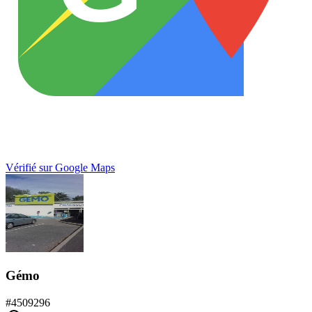
Vérifié sur Google Maps
Gémo
#
4509296