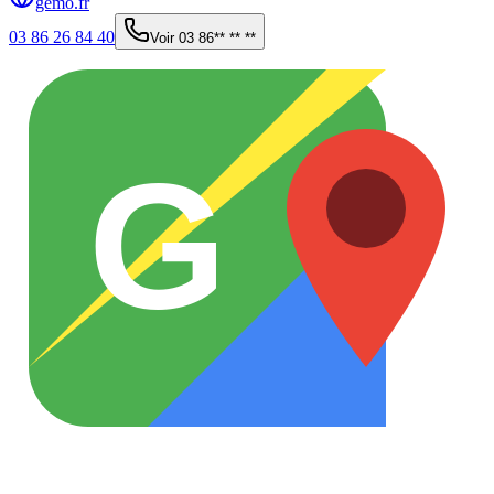
gemo.fr
03 86 26 84 40
Voir
03 86** ** **
G