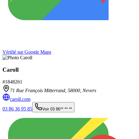
Vérifié sur Google Maps
Caroll
#
1848261
71 Rue François Mitterrand,
58000
,
Nevers
caroll.com
03 86 36 95 85
Voir
03 86** ** **