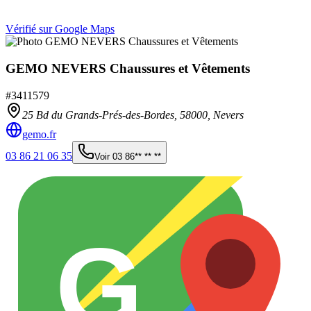
Vérifié sur Google Maps
GEMO NEVERS Chaussures et Vêtements
#
3411579
25 Bd du Grands-Prés-des-Bordes,
58000
,
Nevers
gemo.fr
03 86 21 06 35
Voir
03 86** ** **
G