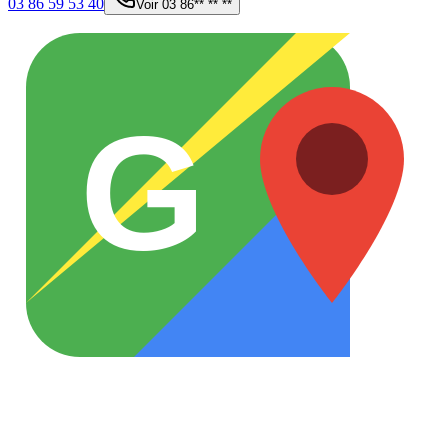
03 86 59 53 40
Voir
03 86** ** **
G