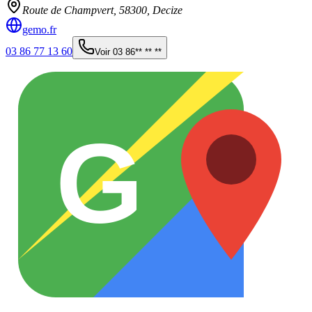
Route de Champvert,
58300
,
Decize
gemo.fr
03 86 77 13 60
Voir
03 86** ** **
G