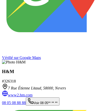
Vérifié sur Google Maps
H&M
#
326318
7 Rue Étienne Litaud,
58000
,
Nevers
www2.hm.com
08 05 08 88 88
Voir
08 05** ** **