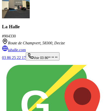
La Halle
#
904330
Route de Champvert,
58300
,
Decize
lahalle.com
03 86 25 22 17
Voir
03 86** ** **
G