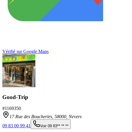
Vérifié sur Google Maps
Good-Trip
#
1169350
17 Rue des Boucheries,
58000
,
Nevers
09 83 00 99 41
Voir
09 83** ** **