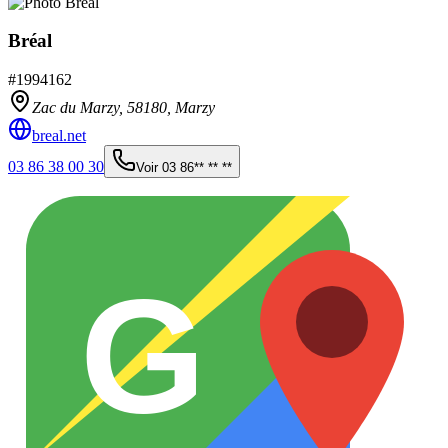
Bréal
#
1994162
Zac du Marzy,
58180
,
Marzy
breal.net
03 86 38 00 30
Voir
03 86** ** **
G