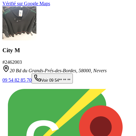
Vérifié sur Google Maps
City M
#
2462003
20 Bd du Grands-Prés-des-Bordes,
58000
,
Nevers
09 54 82 85 70
Voir
09 54** ** **