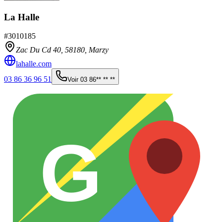
La Halle
#
3010185
Zac Du Cd 40,
58180
,
Marzy
lahalle.com
03 86 36 96 51
Voir
03 86** ** **
G