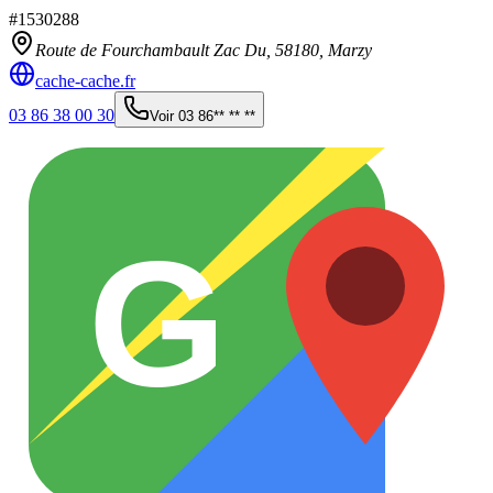
#
1530288
Route de Fourchambault Zac Du,
58180
,
Marzy
cache-cache.fr
03 86 38 00 30
Voir
03 86** ** **
G