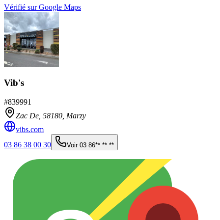
Vérifié sur Google Maps
Vib's
#
839991
Zac De,
58180
,
Marzy
vibs.com
03 86 38 00 30
Voir
03 86** ** **