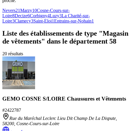
proche.
Nevers
21
Marzy
10
Cosne-Cours-sur-
Loire
8
Decize
6
Corbigny
4
Luzy
3
La Charité-sur-
Loire
3
Clamecy
3
Saint-Eloi
1
Entrains-sur-Nohain
1
Liste des établissements
de type "Magasin
de vêtements"
dans le département 58
20
résultats
GEMO COSNE S/LOIRE Chaussures et Vêtements
#
2422787
Rue du Maréchal Leclerc Lieu Dit Champ De La Dispute,
58200
,
Cosne-Cours-sur-Loire