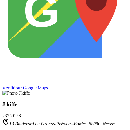
G
Vérifié sur Google Maps
J'kiffe
#
3759128
13 Boulevard du Grands-Prés-des-Bordes,
58000
,
Nevers