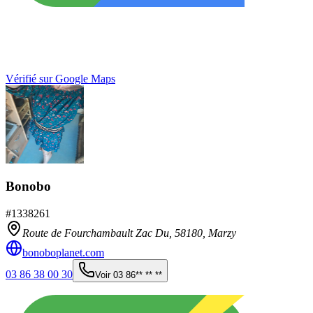
Vérifié sur Google Maps
Bonobo
#
1338261
Route de Fourchambault Zac Du,
58180
,
Marzy
bonoboplanet.com
03 86 38 00 30
Voir
03 86** ** **