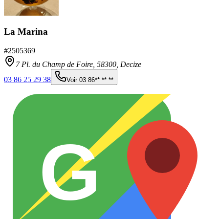
La Marina
#
2505369
7 Pl. du Champ de Foire,
58300
,
Decize
03 86 25 29 38
Voir
03 86** ** **
G