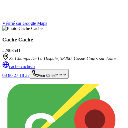
Vérifié sur Google Maps
Cache Cache
#
2903541
Zc Champs De La Dispute,
58200
,
Cosne-Cours-sur-Loire
cache-cache.fr
03 86 27 18 37
Voir
03 86** ** **