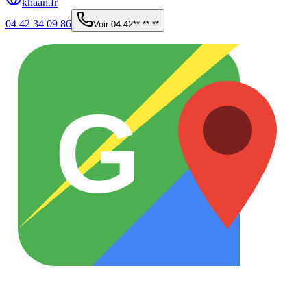
khaan.fr
04 42 34 09 86
Voir
04 42** ** **
G