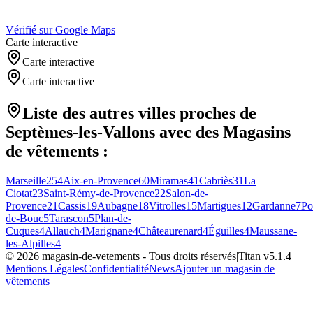
Vérifié sur Google Maps
Carte interactive
Carte interactive
Carte interactive
Liste des autres villes proches de
Septèmes-les-Vallons
avec des
Magasins
de vêtements
:
Marseille
254
Aix-en-Provence
60
Miramas
41
Cabriès
31
La
Ciotat
23
Saint-Rémy-de-Provence
22
Salon-de-
Provence
21
Cassis
19
Aubagne
18
Vitrolles
15
Martigues
12
Gardanne
7
Po
de-Bouc
5
Tarascon
5
Plan-de-
Cuques
4
Allauch
4
Marignane
4
Châteaurenard
4
Éguilles
4
Maussane-
les-Alpilles
4
©
2026
magasin-de-vetements
- Tous droits réservés
|
Titan v
5.1.4
Mentions Légales
Confidentialité
News
Ajouter un magasin de
vêtements