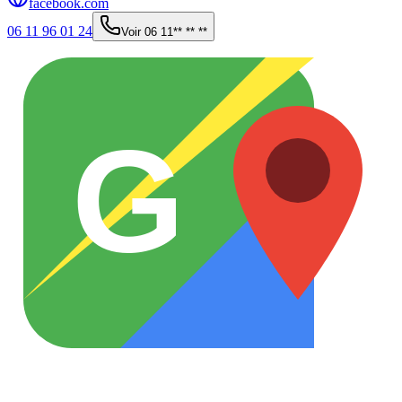
facebook.com
06 11 96 01 24
Voir
06 11** ** **
G