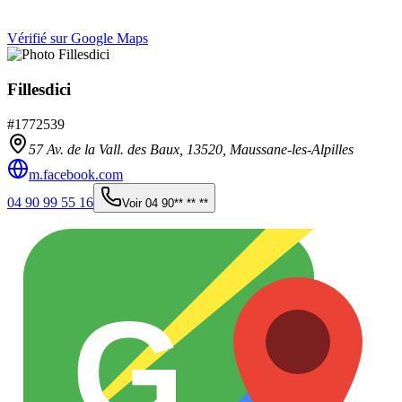
Vérifié sur Google Maps
Fillesdici
#
1772539
57 Av. de la Vall. des Baux,
13520
,
Maussane-les-Alpilles
m.facebook.com
04 90 99 55 16
Voir
04 90** ** **
G