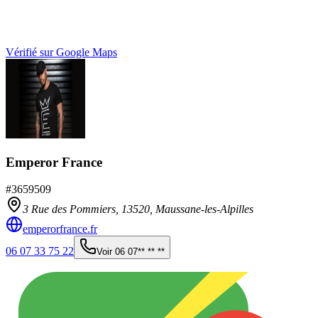
Vérifié sur Google Maps
Emperor France
#
3659509
3 Rue des Pommiers,
13520
,
Maussane-les-Alpilles
emperorfrance.fr
06 07 33 75 22
Voir
06 07** ** **