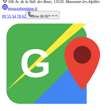
106 Av. de la Vall. des Baux,
13520
,
Maussane-les-Alpilles
terrazzoboutique.fr
09 55 54 78 62
Voir
09 55** ** **
G