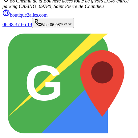
86 Chemin de la Bouviere accès route de givors D149 entrée
parking CASINO,
69780
,
Saint-Pierre-de-Chandieu
boutique2ailes.com
06 98 37 66 19
Voir
06 98** ** **
G