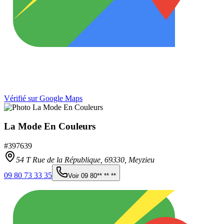
Vérifié sur Google Maps
La Mode En Couleurs
#
397639
54 T Rue de la République,
69330
,
Meyzieu
09 80 73 33 35
Voir
09 80** ** **