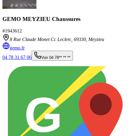
GEMO MEYZIEU Chaussures
#
1943612
8 Rue Claude Monet Cc Leclerc,
69330
,
Meyzieu
gemo.fr
04 78 31 67 06
Voir
04 78** ** **
G