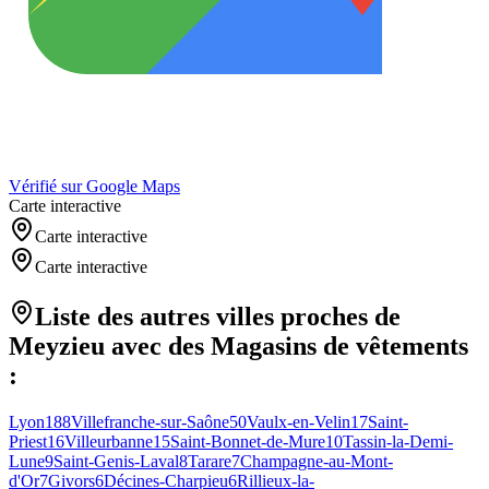
Vérifié sur Google Maps
Carte interactive
Carte interactive
Carte interactive
Liste des autres villes proches de
Meyzieu
avec des
Magasins de vêtements
:
Lyon
188
Villefranche-sur-Saône
50
Vaulx-en-Velin
17
Saint-
Priest
16
Villeurbanne
15
Saint-Bonnet-de-Mure
10
Tassin-la-Demi-
Lune
9
Saint-Genis-Laval
8
Tarare
7
Champagne-au-Mont-
d'Or
7
Givors
6
Décines-Charpieu
6
Rillieux-la-