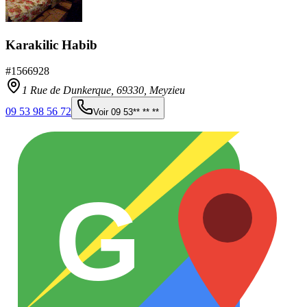
Karakilic Habib
#
1566928
1 Rue de Dunkerque,
69330
,
Meyzieu
09 53 98 56 72
Voir
09 53** ** **
G