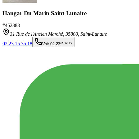
Hangar Du Marin Saint-Lunaire
#
452388
31 Rue de l'Ancien Marché,
35800
,
Saint-Lunaire
02 23 15 35 18
Voir
02 23** ** **