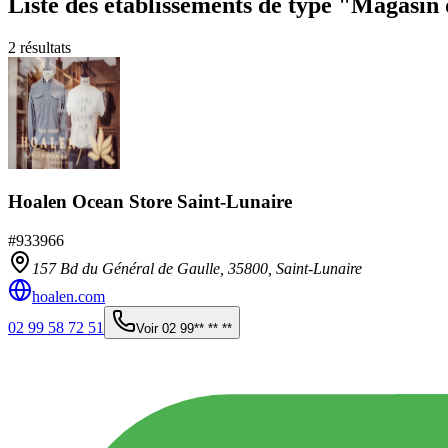
Liste des établissements
de type "Magasin 
2
résultats
Hoalen Ocean Store Saint-Lunaire
#
933966
157 Bd du Général de Gaulle,
35800
,
Saint-Lunaire
hoalen.com
02 99 58 72 51
Voir
02 99** ** **