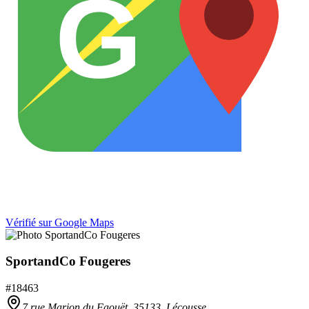
G
Vérifié sur Google Maps
SportandCo Fougeres
#
18463
7 rue Marion du Faouët,
35133
,
Lécousse