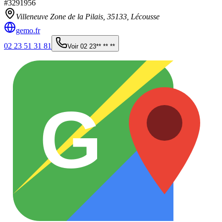
#
3291956
Villeneuve Zone de la Pilais,
35133
,
Lécousse
gemo.fr
02 23 51 31 81
Voir
02 23** ** **
G