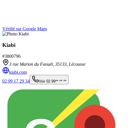
Vérifié sur Google Maps
Kiabi
#
3800796
3 rue Marion du Faouët,
35133
,
Lécousse
kiabi.com
02 99 17 29 34
Voir
02 99** ** **