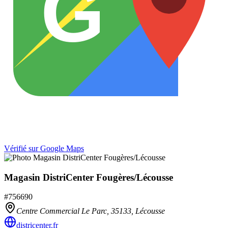
G
Vérifié sur Google Maps
Magasin DistriCenter Fougères/Lécousse
#
756690
Centre Commercial Le Parc,
35133
,
Lécousse
districenter.fr