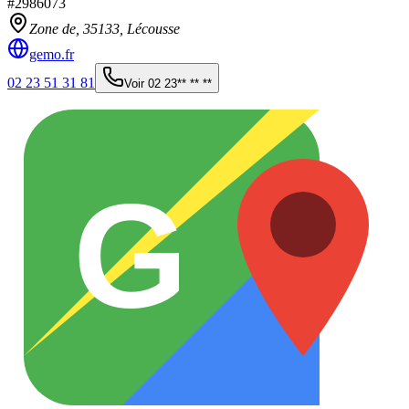
#
2986073
Zone de,
35133
,
Lécousse
gemo.fr
02 23 51 31 81
Voir
02 23** ** **
G