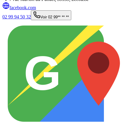
facebook.com
02 99 94 50 32
Voir
02 99** ** **
G