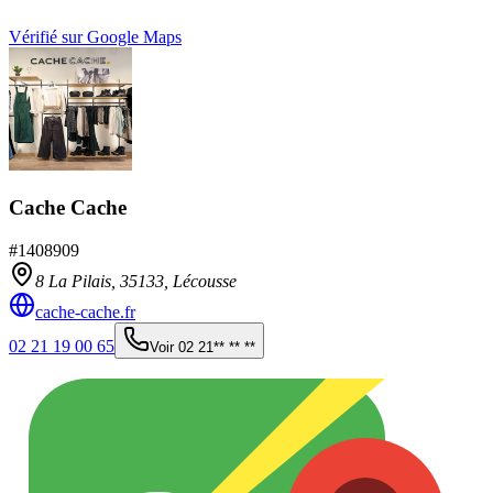
Vérifié sur Google Maps
Cache Cache
#
1408909
8 La Pilais,
35133
,
Lécousse
cache-cache.fr
02 21 19 00 65
Voir
02 21** ** **