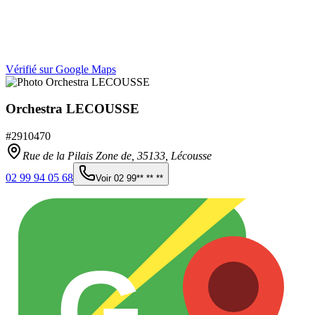
Vérifié sur Google Maps
Orchestra LECOUSSE
#
2910470
Rue de la Pilais Zone de,
35133
,
Lécousse
02 99 94 05 68
Voir
02 99** ** **
G