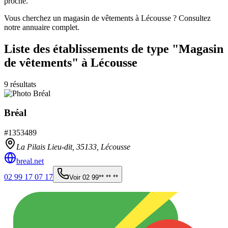
proche.
Vous cherchez un magasin de vêtements à Lécousse ? Consultez
notre annuaire complet.
Liste des établissements
de type "Magasin
de vêtements"
à Lécousse
9
résultats
Bréal
#
1353489
La Pilais Lieu-dit,
35133
,
Lécousse
breal.net
02 99 17 07 17
Voir
02 99** ** **