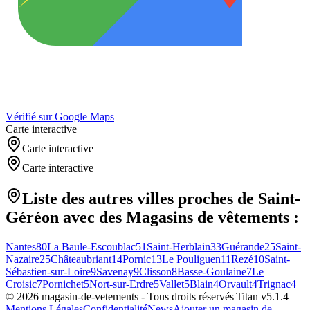
Vérifié sur Google Maps
Carte interactive
Carte interactive
Carte interactive
Liste des autres villes proches de
Saint-
Géréon
avec des
Magasins de vêtements
:
Nantes
80
La Baule-Escoublac
51
Saint-Herblain
33
Guérande
25
Saint-
Nazaire
25
Châteaubriant
14
Pornic
13
Le Pouliguen
11
Rezé
10
Saint-
Sébastien-sur-Loire
9
Savenay
9
Clisson
8
Basse-Goulaine
7
Le
Croisic
7
Pornichet
5
Nort-sur-Erdre
5
Vallet
5
Blain
4
Orvault
4
Trignac
4
©
2026
magasin-de-vetements
- Tous droits réservés
|
Titan v
5.1.4
Mentions Légales
Confidentialité
News
Ajouter un magasin de