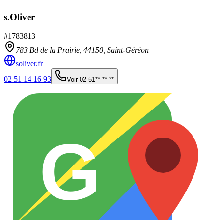
s.Oliver
#
1783813
783 Bd de la Prairie,
44150
,
Saint-Géréon
soliver.fr
02 51 14 16 93
Voir
02 51** ** **
G