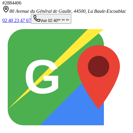
#
2884406
80 Avenue du Général de Gaulle,
44500
,
La Baule-Escoublac
02 40 23 47 67
Voir
02 40** ** **
G