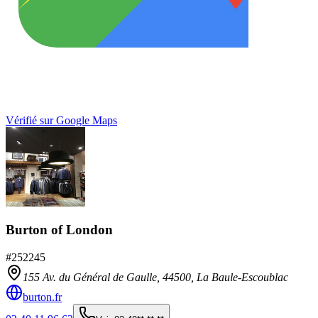
Vérifié sur Google Maps
Burton of London
#
252245
155 Av. du Général de Gaulle,
44500
,
La Baule-Escoublac
burton.fr