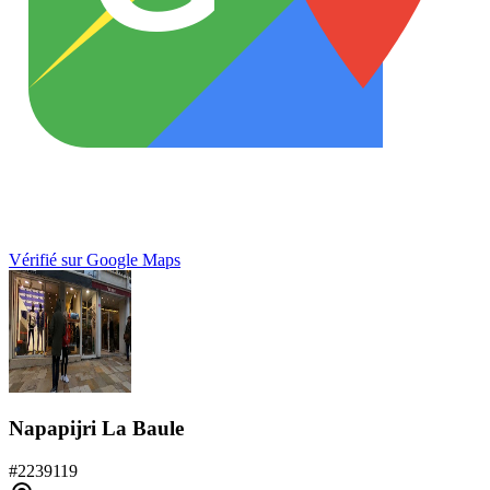
Vérifié sur Google Maps
Napapijri La Baule
#
2239119