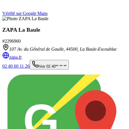
Vérifié sur Google Maps
ZAPA La Baule
#
2296960
107 Av. du Général de Gaulle,
44500
,
La Baule-Escoublac
zapa.fr
02 40 60 11 26
Voir
02 40** ** **
G