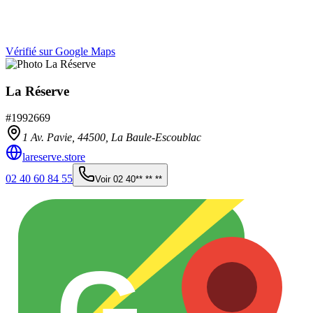
Vérifié sur Google Maps
La Réserve
#
1992669
1 Av. Pavie,
44500
,
La Baule-Escoublac
lareserve.store
02 40 60 84 55
Voir
02 40** ** **
G