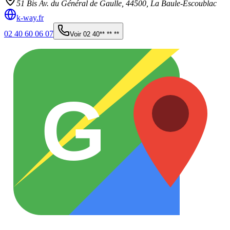
51 Bis Av. du Général de Gaulle,
44500
,
La Baule-Escoublac
k-way.fr
02 40 60 06 07
Voir
02 40** ** **
G