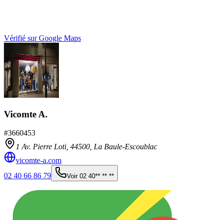
Vérifié sur Google Maps
Vicomte A.
#
3660453
1 Av. Pierre Loti,
44500
,
La Baule-Escoublac
vicomte-a.com
02 40 66 86 79
Voir
02 40** ** **