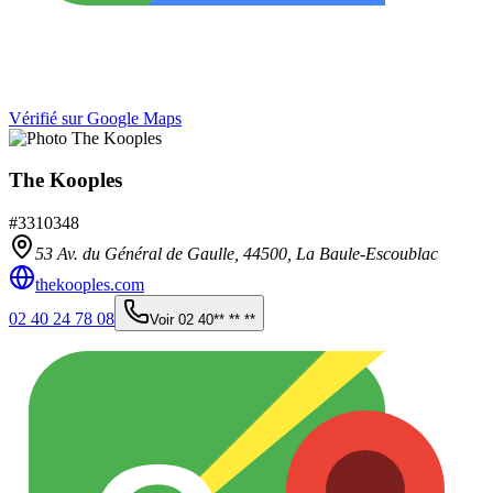
Vérifié sur Google Maps
The Kooples
#
3310348
53 Av. du Général de Gaulle,
44500
,
La Baule-Escoublac
thekooples.com
02 40 24 78 08
Voir
02 40** ** **