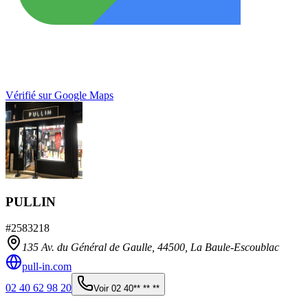
Vérifié sur Google Maps
PULLIN
#
2583218
135 Av. du Général de Gaulle,
44500
,
La Baule-Escoublac
pull-in.com
02 40 62 98 20
Voir
02 40** ** **