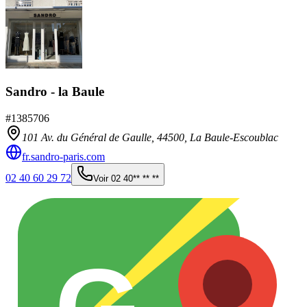
Sandro - la Baule
#
1385706
101 Av. du Général de Gaulle,
44500
,
La Baule-Escoublac
fr.sandro-paris.com
02 40 60 29 72
Voir
02 40** ** **