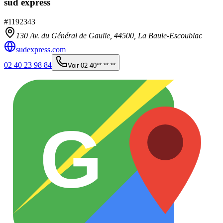
sud express
#
1192343
130 Av. du Général de Gaulle,
44500
,
La Baule-Escoublac
sudexpress.com
02 40 23 98 84
Voir
02 40** ** **
G