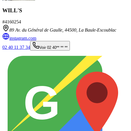
WILL'S
#
4160254
89 Av. du Général de Gaulle,
44500
,
La Baule-Escoublac
instagram.com
02 40 11 37 34
Voir
02 40** ** **
G