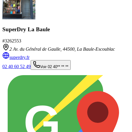
SuperDry La Baule
#
3262553
2 Av. du Général de Gaulle,
44500
,
La Baule-Escoublac
superdry.fr
02 40 60 52 49
Voir
02 40** ** **
G