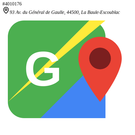
#
4010176
93 Av. du Général de Gaulle,
44500
,
La Baule-Escoublac
G