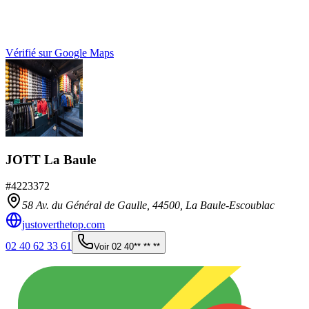
Vérifié sur Google Maps
JOTT La Baule
#
4223372
58 Av. du Général de Gaulle,
44500
,
La Baule-Escoublac
justoverthetop.com
02 40 62 33 61
Voir
02 40** ** **