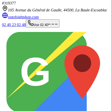
#
319377
105 Avenue du Général de Gaulle,
44500
,
La Baule-Escoublac
outofsightshop.com
02 40 23 02 48
Voir
02 40** ** **
G