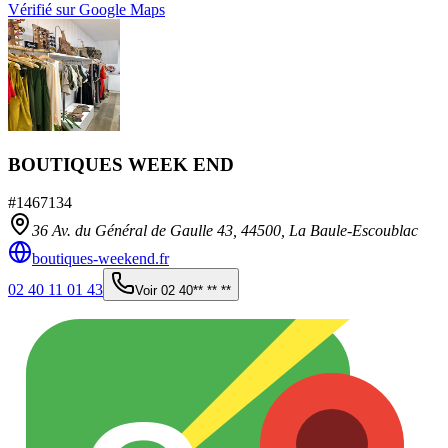
Vérifié sur Google Maps
BOUTIQUES WEEK END
#
1467134
36 Av. du Général de Gaulle 43,
44500
,
La Baule-Escoublac
boutiques-weekend.fr
02 40 11 01 43
Voir
02 40** ** **