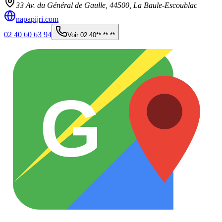
33 Av. du Général de Gaulle,
44500
,
La Baule-Escoublac
napapijri.com
02 40 60 63 94
Voir
02 40** ** **
G