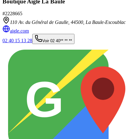
Boutique Aigle La Baule
#
2228665
110 Av. du Général de Gaulle,
44500
,
La Baule-Escoublac
aigle.com
02 40 15 13 28
Voir
02 40** ** **
G