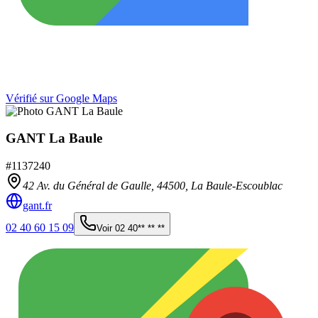
Vérifié sur Google Maps
GANT La Baule
#
1137240
42 Av. du Général de Gaulle,
44500
,
La Baule-Escoublac
gant.fr
02 40 60 15 09
Voir
02 40** ** **