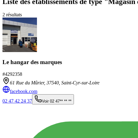
Liste des établissements
de type "Magasin 
2
résultats
Le hangar des marques
#
4292358
61 Rue du Mûrier,
37540
,
Saint-Cyr-sur-Loire
facebook.com
02 47 42 24 37
Voir
02 47** ** **