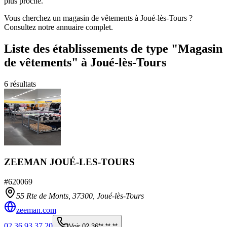
plus proche.
Vous cherchez un magasin de vêtements à Joué-lès-Tours ?
Consultez notre annuaire complet.
Liste des établissements
de type "Magasin
de vêtements"
à Joué-lès-Tours
6
résultats
ZEEMAN JOUÉ-LES-TOURS
#
620069
55 Rte de Monts,
37300
,
Joué-lès-Tours
zeeman.com
02 36 93 37 20
Voir
02 36** ** **