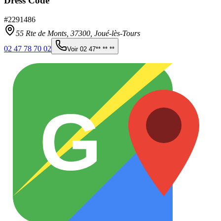
Dress Code
#
2291486
55 Rte de Monts,
37300
,
Joué-lès-Tours
02 47 78 70 02
Voir
02 47** ** **
G