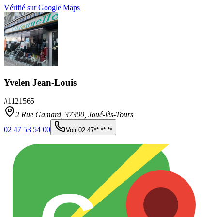
Vérifié sur Google Maps
Yvelen Jean-Louis
#
1121565
2 Rue Gamard,
37300
,
Joué-lès-Tours
02 47 53 54 00
Voir
02 47** ** **