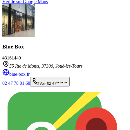
Vérifié sur Google Maps
Blue Box
#
3161440
55 Rte de Monts,
37300
,
Joué-lès-Tours
blue-box.fr
02 47 78 01 68
Voir
02 47** ** **