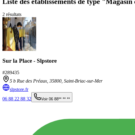
Liste des établissements
de type "Magasin 
2
résultats
Sur la Place - Slpstore
#
289435
5 b Rue des Préaux,
35800
,
Saint-Briac-sur-Mer
slpstore.fr
06 88 22 88 32
Voir
06 88** ** **