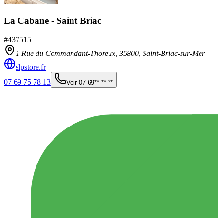
La Cabane - Saint Briac
#
437515
1 Rue du Commandant-Thoreux,
35800
,
Saint-Briac-sur-Mer
slpstore.fr
07 69 75 78 13
Voir
07 69** ** **