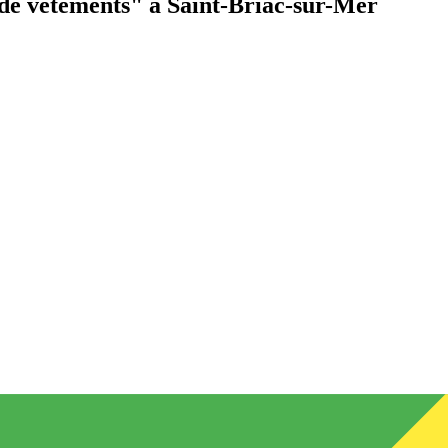
de vêtements"
à Saint-Briac-sur-Mer