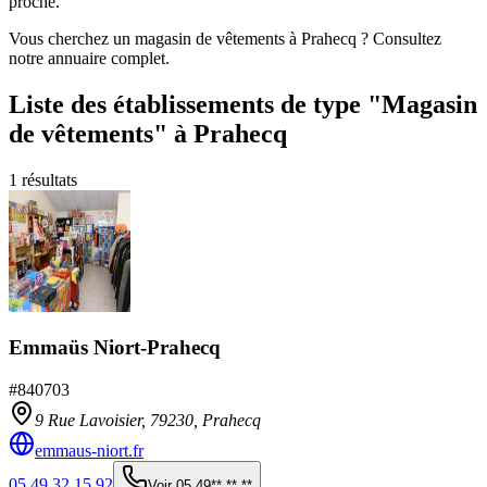
proche.
Vous cherchez un magasin de vêtements à Prahecq ? Consultez
notre annuaire complet.
Liste des établissements
de type "Magasin
de vêtements"
à Prahecq
1
résultats
Emmaüs Niort-Prahecq
#
840703
9 Rue Lavoisier,
79230
,
Prahecq
emmaus-niort.fr
05 49 32 15 92
Voir
05 49** ** **