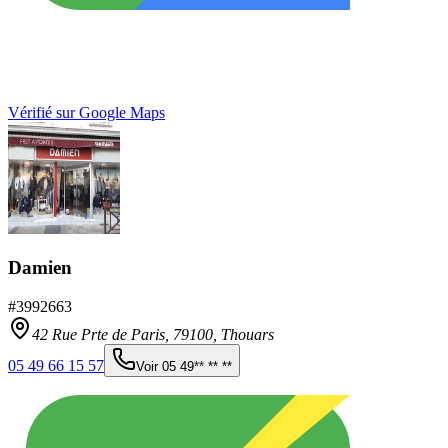
Vérifié sur Google Maps
Damien
#
3992663
42 Rue Prte de Paris,
79100
,
Thouars
05 49 66 15 57
Voir
05 49** ** **