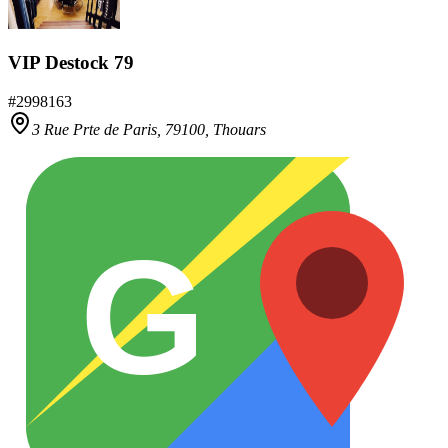
VIP Destock 79
#
2998163
3 Rue Prte de Paris,
79100
,
Thouars
G