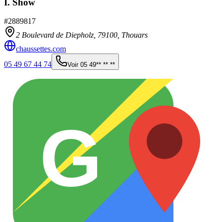
I. Show
#
2889817
2 Boulevard de Diepholz,
79100
,
Thouars
chaussettes.com
05 49 67 44 74
Voir
05 49** ** **
G