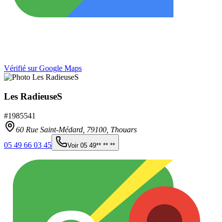
Vérifié sur Google Maps
Les RadieuseS
#
1985541
60 Rue Saint-Médard,
79100
,
Thouars
05 49 66 03 45
Voir
05 49** ** **