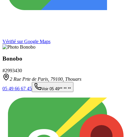
Vérifié sur Google Maps
Bonobo
#
2993430
2 Rue Prte de Paris,
79100
,
Thouars
05 49 66 67 45
Voir
05 49** ** **