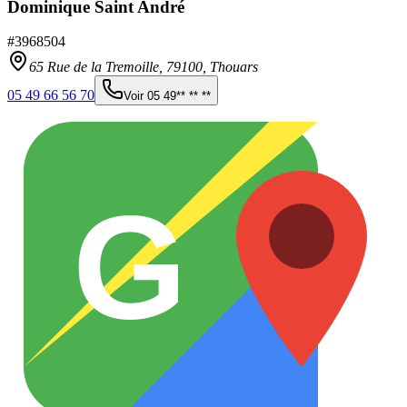
Dominique Saint André
#
3968504
65 Rue de la Tremoille,
79100
,
Thouars
05 49 66 56 70
Voir
05 49** ** **
G