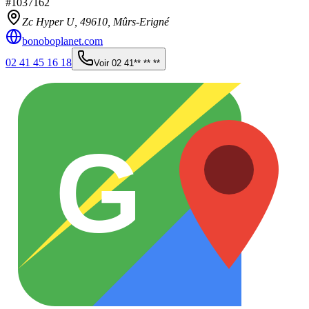
#
1037162
Zc Hyper U,
49610
,
Mûrs-Erigné
bonoboplanet.com
02 41 45 16 18
Voir
02 41** ** **
G