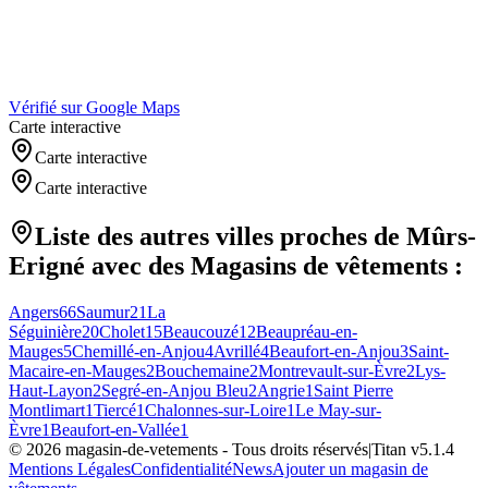
Vérifié sur Google Maps
Carte interactive
Carte interactive
Carte interactive
Liste des autres villes proches de
Mûrs-
Erigné
avec des
Magasins de vêtements
:
Angers
66
Saumur
21
La
Séguinière
20
Cholet
15
Beaucouzé
12
Beaupréau-en-
Mauges
5
Chemillé-en-Anjou
4
Avrillé
4
Beaufort-en-Anjou
3
Saint-
Macaire-en-Mauges
2
Bouchemaine
2
Montrevault-sur-Èvre
2
Lys-
Haut-Layon
2
Segré-en-Anjou Bleu
2
Angrie
1
Saint Pierre
Montlimart
1
Tiercé
1
Chalonnes-sur-Loire
1
Le May-sur-
Èvre
1
Beaufort-en-Vallée
1
©
2026
magasin-de-vetements
- Tous droits réservés
|
Titan v
5.1.4
Mentions Légales
Confidentialité
News
Ajouter un magasin de