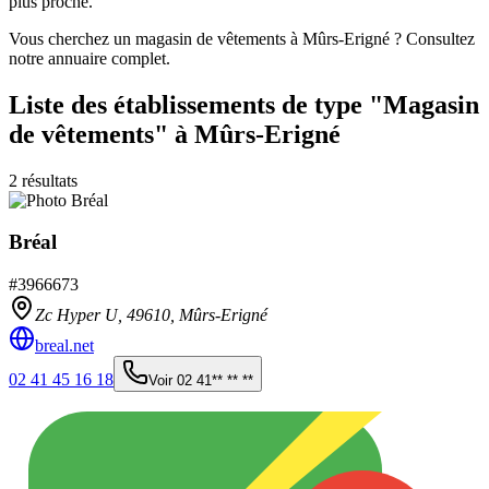
plus proche.
Vous cherchez un magasin de vêtements à Mûrs-Erigné ? Consultez
notre annuaire complet.
Liste des établissements
de type "Magasin
de vêtements"
à Mûrs-Erigné
2
résultats
Bréal
#
3966673
Zc Hyper U,
49610
,
Mûrs-Erigné
breal.net
02 41 45 16 18
Voir
02 41** ** **