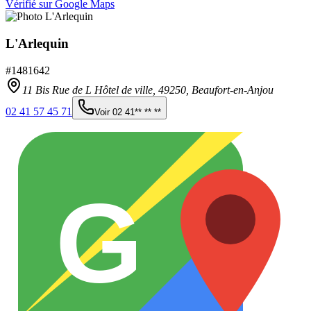
Vérifié sur Google Maps
L'Arlequin
#
1481642
11 Bis Rue de L Hôtel de ville,
49250
,
Beaufort-en-Anjou
02 41 57 45 71
Voir
02 41** ** **
G