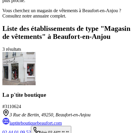
plus proche.
Vous cherchez un magasin de vêtements à Beaufort-en-Anjou ?
Consultez notre annuaire complet.
Liste des établissements
de type "Magasin
de vêtements"
à Beaufort-en-Anjou
3
résultats
La p'tite boutique
#
3110624
3 Rue de Bertin,
49250
,
Beaufort-en-Anjou
laptiteboutiquebeaufort.com
02 44 01 09 52
Voir
02 44** ** **