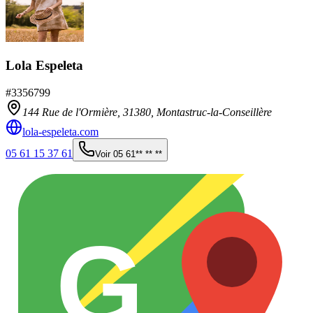
Lola Espeleta
#
3356799
144 Rue de l'Ormière,
31380
,
Montastruc-la-Conseillère
lola-espeleta.com
05 61 15 37 61
Voir
05 61** ** **
G