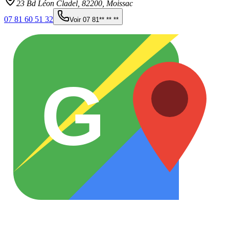
23 Bd Léon Cladel,
82200
,
Moissac
07 81 60 51 32
Voir
07 81** ** **
G