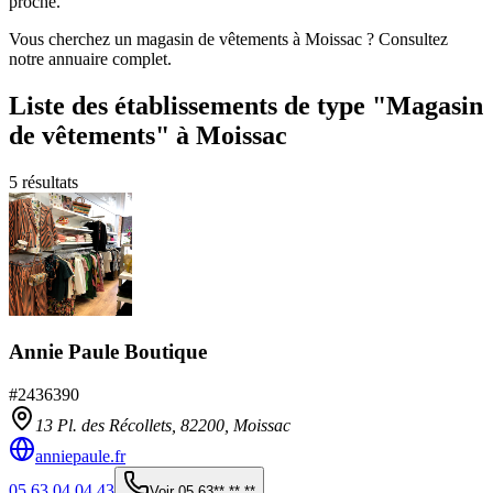
proche.
Vous cherchez un magasin de vêtements à Moissac ? Consultez
notre annuaire complet.
Liste des établissements
de type "Magasin
de vêtements"
à Moissac
5
résultats
Annie Paule Boutique
#
2436390
13 Pl. des Récollets,
82200
,
Moissac
anniepaule.fr
05 63 04 04 43
Voir
05 63** ** **