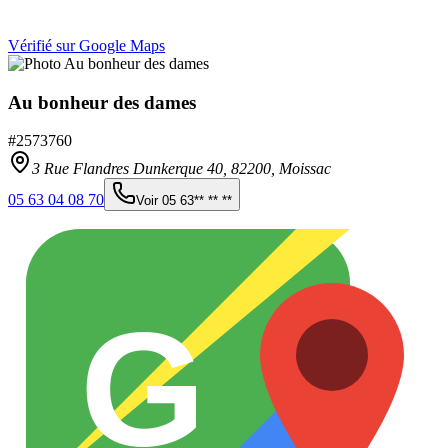
Vérifié sur Google Maps
Au bonheur des dames
#
2573760
3 Rue Flandres Dunkerque 40,
82200
,
Moissac
05 63 04 08 70
Voir
05 63** ** **
G