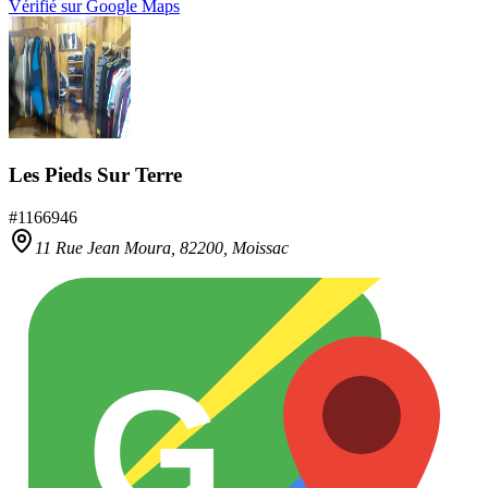
Vérifié sur Google Maps
Les Pieds Sur Terre
#
1166946
11 Rue Jean Moura,
82200
,
Moissac
G