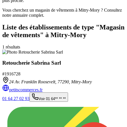
plus proche.
Vous cherchez un magasin de vêtements à Mitry-Mory ? Consultez
notre annuaire complet.
Liste des établissements
de type "Magasin
de vêtements"
à Mitry-Mory
1
résultats
Retoucherie Sabrina Sarl
#
1916728
24 Av. Franklin Roosevelt,
77290
,
Mitry-Mory
petitscommerces.fr
01 64 27 02 93
Voir
01 64** ** **