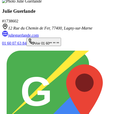
Julie Guerlande
#
1738602
12 Rue du Chemin de Fer,
77400
,
Lagny-sur-Marne
julieguerlande.com
01 60 07 63 84
Voir
01 60** ** **
G