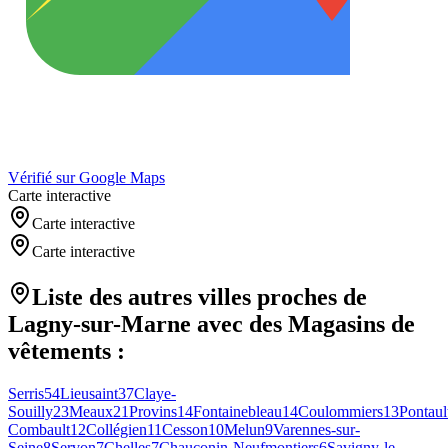
Vérifié sur Google Maps
Carte interactive
Carte interactive
Carte interactive
Liste des autres villes proches de
Lagny-sur-Marne
avec des
Magasins de
vêtements
:
Serris
54
Lieusaint
37
Claye-
Souilly
23
Meaux
21
Provins
14
Fontainebleau
14
Coulommiers
13
Pontaul
Combault
12
Collégien
11
Cesson
10
Melun
9
Varennes-sur-
Seine
8
Servon
7
Chelles
7
Chauconin-Neufmontiers
6
Savigny-le-