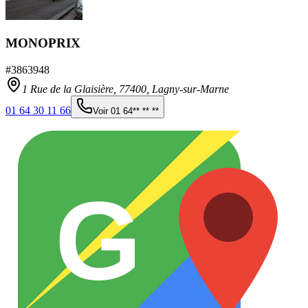
MONOPRIX
#
3863948
1 Rue de la Glaisière,
77400
,
Lagny-sur-Marne
01 64 30 11 66
Voir
01 64** ** **
G