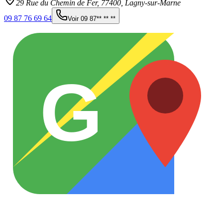
29 Rue du Chemin de Fer,
77400
,
Lagny-sur-Marne
09 87 76 69 64
Voir
09 87** ** **
G