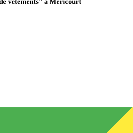
de vêtements"
à Méricourt