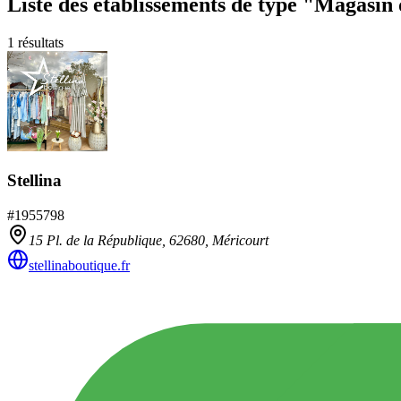
Liste des établissements
de type "Magasin 
1
résultats
Stellina
#
1955798
15 Pl. de la République,
62680
,
Méricourt
stellinaboutique.fr