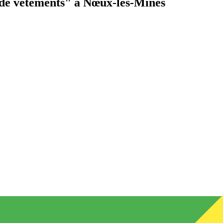
de vêtements"
à Nœux-les-Mines