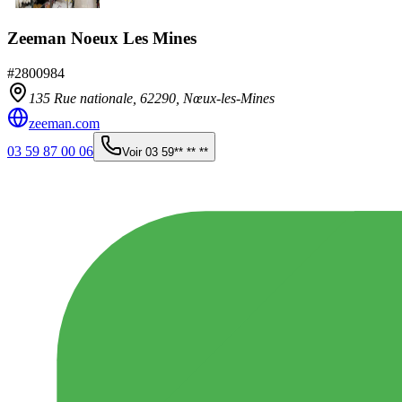
Zeeman Noeux Les Mines
#
2800984
135 Rue nationale,
62290
,
Nœux-les-Mines
zeeman.com
03 59 87 00 06
Voir
03 59** ** **