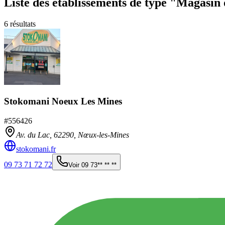
Liste des établissements
de type "Magasin 
6
résultats
Stokomani Noeux Les Mines
#
556426
Av. du Lac,
62290
,
Nœux-les-Mines
stokomani.fr
09 73 71 72 72
Voir
09 73** ** **