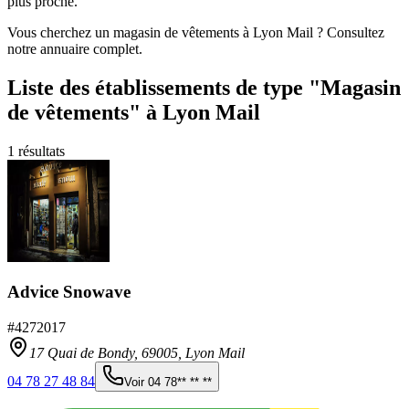
plus proche.
Vous cherchez un magasin de vêtements à Lyon Mail ? Consultez
notre annuaire complet.
Liste des établissements
de type "Magasin
de vêtements"
à Lyon Mail
1
résultats
Advice Snowave
#
4272017
17 Quai de Bondy,
69005
,
Lyon Mail
04 78 27 48 84
Voir
04 78** ** **