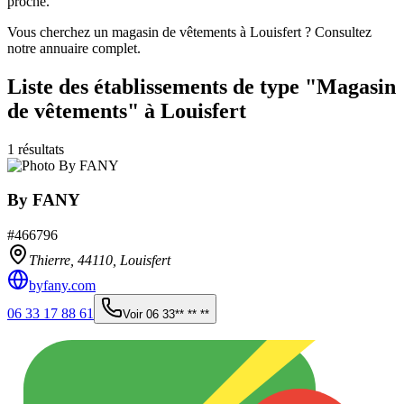
proche.
Vous cherchez un magasin de vêtements à Louisfert ? Consultez
notre annuaire complet.
Liste des établissements
de type "Magasin
de vêtements"
à Louisfert
1
résultats
By FANY
#
466796
Thierre,
44110
,
Louisfert
byfany.com
06 33 17 88 61
Voir
06 33** ** **